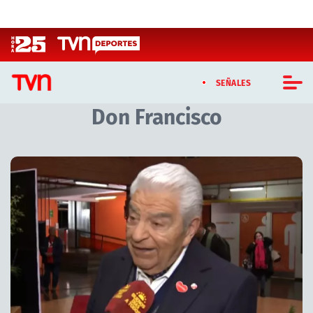
Click acá para ir directamente al contenido
SEÑALES
Don Francisco
CASTING MASTERCHEF CHILE
CASTING TVN VERTICAL
Artículos relacionados con Don Francisco
TVN VERTICAL
TVN PLAY
PROGRAMAS
TELESERIES