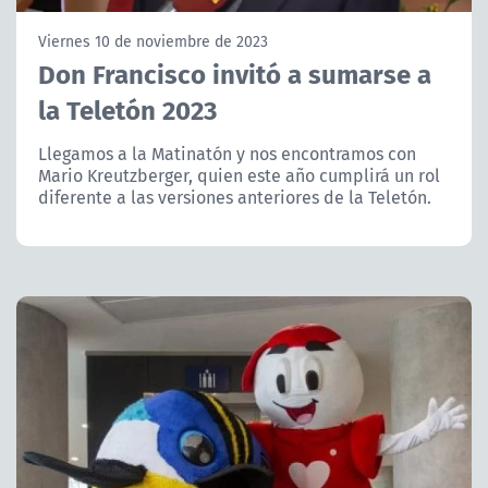
NTV
Viernes 10 de noviembre de 2023
Don Francisco invitó a sumarse a
ACTUALIDAD Y TENDENCIAS
la Teletón 2023
CORPORATIVO Y TRANSPARENCIA
Llegamos a la Matinatón y nos encontramos con
Mario Kreutzberger, quien este año cumplirá un rol
diferente a las versiones anteriores de la Teletón.
CANAL DE DENUNCIAS
ÁREA DE PROYECTOS