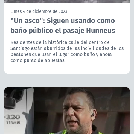
NTV
Lunes 4 de diciembre de 2023
"Un asco": Siguen usando como
ACTUALIDAD Y TENDENCIAS
baño público el pasaje Hunneus
CORPORATIVO Y TRANSPARENCIA
Residentes de la histórica calle del centro de
Santiago están aburridos de las incivilidades de los
peatones que usan el lugar como baño y ahora
CANAL DE DENUNCIAS
como punto de apuestas.
ÁREA DE PROYECTOS