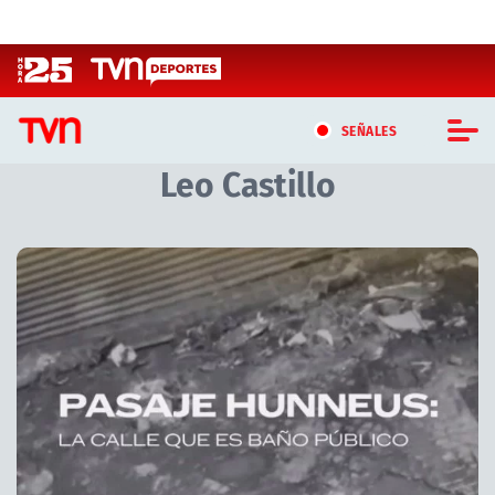
Click acá para ir directamente al contenido
SEÑALES
Leo Castillo
CASTING MASTERCHEF CHILE
CASTING TVN VERTICAL
Artículos relacionados con Leo Castillo
TVN VERTICAL
TVN PLAY
PROGRAMAS
TELESERIES