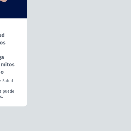
ud
dos
ga
s mitos
so
e Salud
s puede
s.