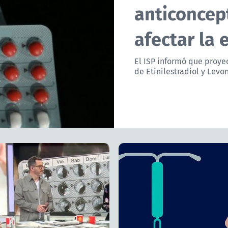
anticoncep
afectar la 
El ISP informó que proye
de Etinilestradiol y Levon