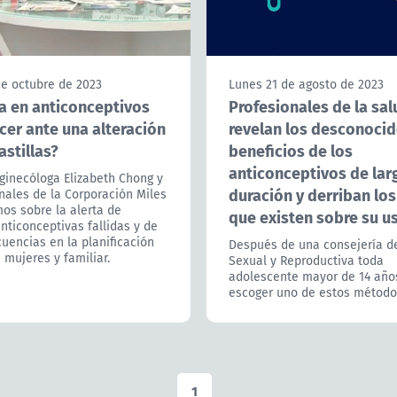
de octubre de 2023
Lunes 21 de agosto de 2023
la en anticonceptivos
Profesionales de la sal
cer ante una alteración
revelan los desconoci
astillas?
beneficios de los
anticonceptivos de lar
 ginecóloga Elizabeth Chong y
duración y derriban lo
nales de la Corporación Miles
os sobre la alerta de
que existen sobre su u
anticonceptivas fallidas y de
uencias en la planificación
Después de una consejería d
 mujeres y familiar.
Sexual y Reproductiva toda
adolescente mayor de 14 año
escoger uno de estos método
1