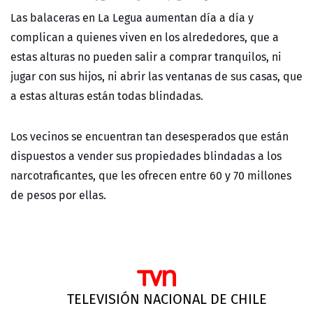
NTV
Las balaceras en La Legua aumentan día a día y
complican a quienes viven en los alrededores, que a
ACTUALIDAD Y TENDENCIAS
estas alturas no pueden salir a comprar tranquilos, ni
jugar con sus hijos, ni abrir las ventanas de sus casas, que
a estas alturas están todas blindadas.
CORPORATIVO Y TRANSPARENCIA
CANAL DE DENUNCIAS
Los vecinos se encuentran tan desesperados que están
dispuestos a vender sus propiedades blindadas a los
ÁREA DE PROYECTOS
narcotraficantes, que les ofrecen entre 60 y 70 millones
de pesos por ellas.
TELEVISIÓN NACIONAL DE CHILE