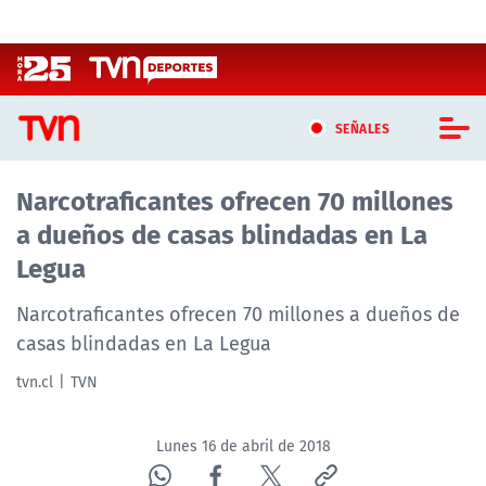
Click acá para ir directamente al contenido
SEÑALES
Narcotraficantes ofrecen 70 millones
CASTING MASTERCHEF CHILE
a dueños de casas blindadas en La
CASTING TVN VERTICAL
Legua
TVN VERTICAL
Narcotraficantes ofrecen 70 millones a dueños de
casas blindadas en La Legua
TVN PLAY
tvn.cl
TVN
PROGRAMAS
Lunes 16 de abril de 2018
TELESERIES