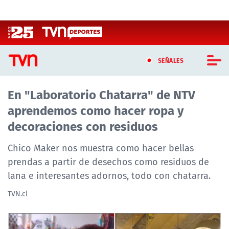
Click acá para ir directamente al contenido
SEÑALES
En "Laboratorio Chatarra" de NTV
CASTING MASTERCHEF CHILE
aprendemos como hacer ropa y
CASTING TVN VERTICAL
decoraciones con residuos
TVN VERTICAL
Chico Maker nos muestra como hacer bellas
prendas a partir de desechos como residuos de
TVN PLAY
lana e interesantes adornos, todo con chatarra.
PROGRAMAS
TVN.cl
TELESERIES