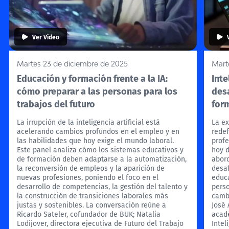
Ver Video
Martes 23 de diciembre de 2025
Mart
Educación y formación frente a la IA:
Inte
cómo preparar a las personas para los
desa
trabajos del futuro
form
La irrupción de la inteligencia artificial está
La ex
acelerando cambios profundos en el empleo y en
redef
las habilidades que hoy exige el mundo laboral.
prof
Este panel analiza cómo los sistemas educativos y
hoy 
de formación deben adaptarse a la automatización,
abord
la reconversión de empleos y la aparición de
desaf
nuevas profesiones, poniendo el foco en el
educa
desarrollo de competencias, la gestión del talento y
pers
la construcción de transiciones laborales más
cambi
justas y sostenibles. La conversación reúne a
José 
Ricardo Sateler, cofundador de BUK; Natalia
acadé
Lodijover, directora ejecutiva de Futuro del Trabajo
Intel